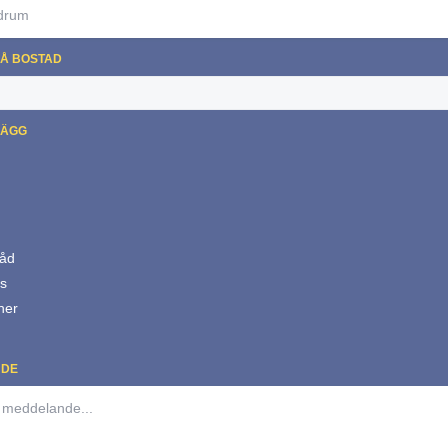
PÅ BOSTAD
LÄGG
g
råd
ås
ner
NDE