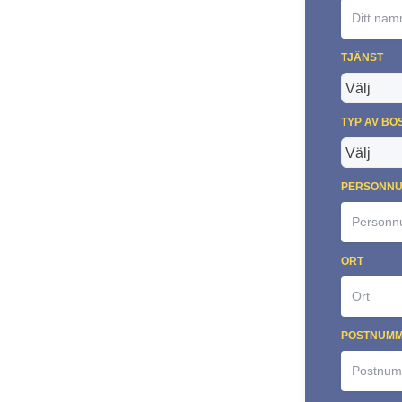
TJÄNST
TYP AV BO
PERSONNU
ORT
POSTNUM