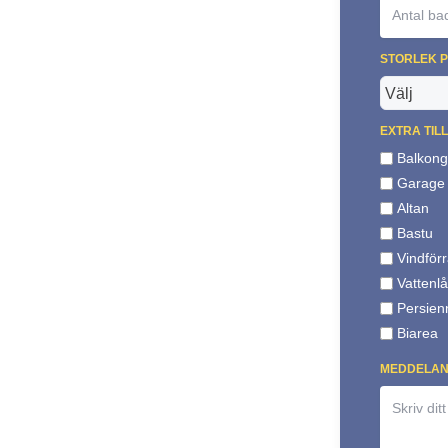
STORLEK 
EXTRA TIL
Balkon
Garage
Altan
Bastu
Vindför
Vattenl
Persien
Biarea
MEDDELA