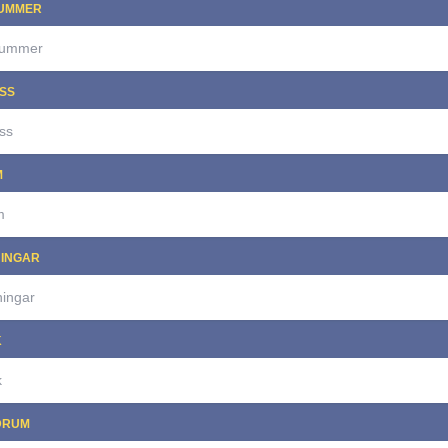
UMMER
SS
M
NINGAR
K
DRUM