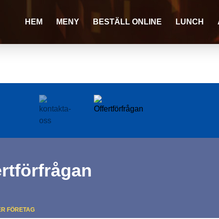
HEM
MENY
BESTÄLL ONLINE
LUNCH
ertförfrågan
ER FÖRETAG