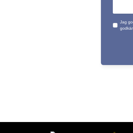
Jag go
godkä