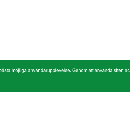
 bästa möjliga användarupplevelse. Genom att använda siten acc
s
DER
NAVIGERING
orsdag 11:00-20:00
OM OSS