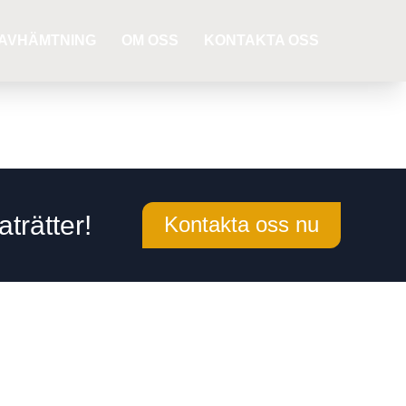
AVHÄMTNING
OM OSS
KONTAKTA OSS
trätter!
Kontakta oss nu